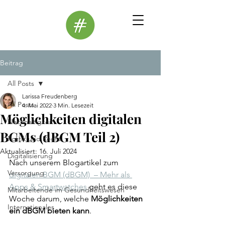
Beitrag
All Posts
Larissa Freudenberg
All Posts
4. Mai 2022
3 Min. Lesezeit
Möglichkeiten digitalen
Nachhaltigkeit
BGMs (dBGM Teil 2)
Politik und Recht
Aktualisiert:
16. Juli 2024
Digitalisierung
Nach unserem Blogartikel zum 
Versorgung
digitalen BGM (dBGM)
  – Mehr als 
Apps & Smartwatches
 geht es diese 
Mitarbeitende im Gesundheitswesen
Woche darum, welche 
Möglichkeiten 
Internationales
ein dBGM bieten kann
.