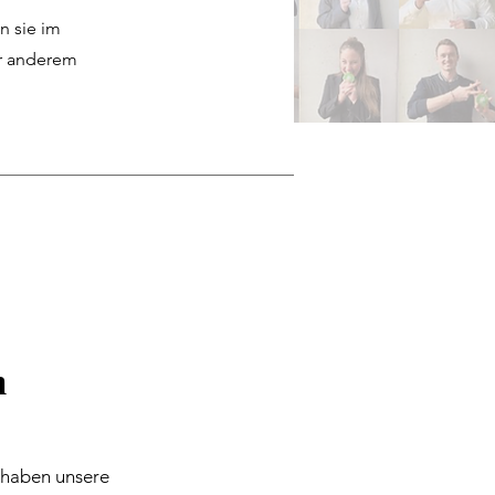
n sie im
er anderem
n
 haben unsere