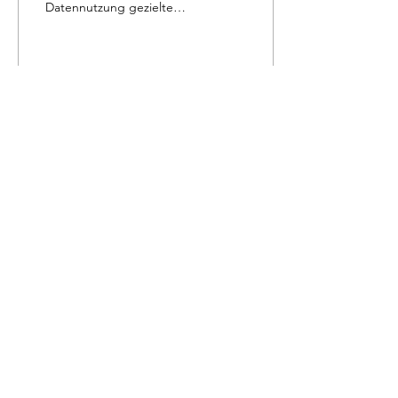
Datennutzung gezielte
Präventionsangebote bei
geringer
Gesundheitkompetenz zu
machen.
234
3
1
Impressum
Datenschutzerklärung
Satzung
Beitragsordnung
© 2025 Hashtag Gesundheit e.V.