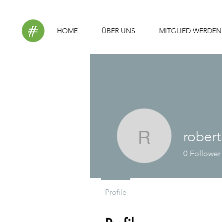
HOME
ÜBER UNS
MITGLIED WERDEN
rober
robert50p
0
Follower
Profile