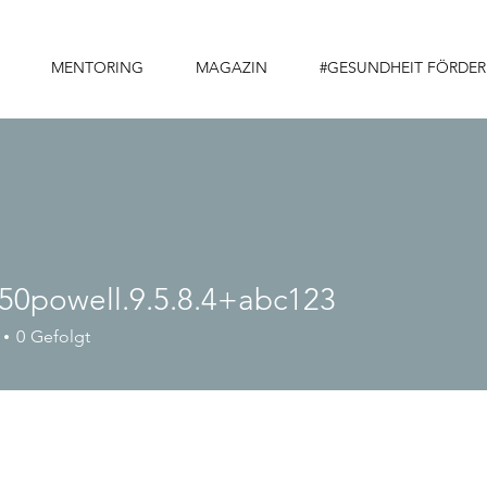
MENTORING
MAGAZIN
#GESUNDHEIT FÖRDE
t50powell.9.5.8.4+abc123
owell.9.5.8.4+abc123
0
Gefolgt