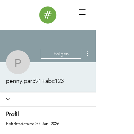
Weitere Optionen
Folgen
penny.par591+abc123
penny.par591+abc123
Profil
Beitrittsdatum: 20. Jan. 2026